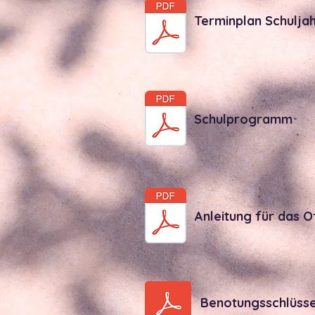
Terminplan Schuljah
Schulprogramm
Anleitung für das O
Benotungsschlüssel